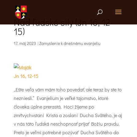
Nad ľudské sily (Jn 16, 12-
15)
17. máj 2023
|
Zamyslenie k dnešnému evanjeliu
Jn 16, 12-15
„Ešte veľa vám mám toho povedať, ale teraz by ste to
nezniesli.“ Evanjelium je veľké tajomstvo, ktoré
človeka úplne prerastá. Hoci žijeme po
zmŕtvychvstaní Krista a zoslaní Ducha Svätého, je aj
v nás táto ľudská neschopnosť prijať Božiu pravdu.
Preto je veľmi potrebné pozývať Ducha Svätého do