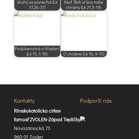
druhý sa ponechá (Lk
Keď Boh zrúca naše
17,26-37)
chrámy (Lk 21,5-19)
Podobenstvá o hľadaní
(Lk 15, 1-10)
O chráme (Lk 16, 9-15)
Kontakty
Podporili nás
Rímskokatolícka cirkev
farnosť ZVOLEN-Západ Tepličky
Novozámocká 73
960 01 Zvolen