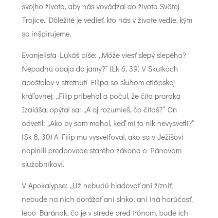
svojho života, aby nás vovádzal do života Svätej
Trojice. Dôležité je vedieť, kto nás v živote vedie, kým
sa inšpirujeme.
Evanjelista Lukáš píše: „Môže viesť slepý slepého?
Nepadnú obaja do jamy?“ (Lk 6, 39) V Skutkoch
apoštolov v stretnutí Filipa so sluhom etiópskej
kráľovnej: „Filip pribehol a počul, že číta proroka
Izaiáša, opýtal sa: „A aj rozumieš, čo čítaš?“ On
odvetil: „Ako by som mohol, keď mi to nik nevysvetlí?“
(Sk 8, 30) A Filip mu vysvetľoval, ako sa v Ježišovi
naplnili predpovede starého zákona o Pánovom
služobníkovi.
V Apokalypse: „Už nebudú hladovať ani žízniť;
nebude na nich dorážať ani slnko, ani iná horúčosť,
lebo Baránok, čo je v strede pred trónom, bude ich