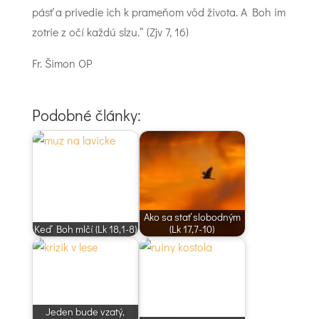
pásť a privedie ich k prameňom vôd života. A Boh im
zotrie z očí každú slzu.“ (Zjv 7, 16)
Fr. Šimon OP
Podobné články:
Ako sa stať slobodným
Keď Boh mlčí (Lk 18,1-8)
(Lk 17,7-10)
Jeden bude vzatý,