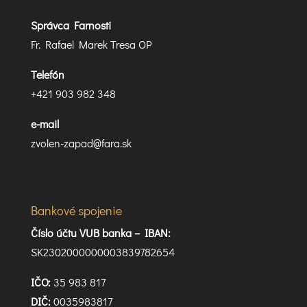
Správca Farnosti
Fr. Rafael Marek Tresa OP
Telefón
+421 903 982 348
e-mail
zvolen-zapad@fara.sk
Bankové spojenie
Číslo účtu VUB banka –
IBAN:
SK2302000000003839782654
IČO:
35 983 817
DIČ:
0035983817