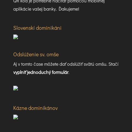
QR kód je potrebné načítať pomocou mobilnej
aplikácie vašej banky. Ďakujeme!
Slovenskí dominikáni
Odslúženie sv. omše
Aj v tomto čase môžete dať odslúžiť svätú omšu. Stačí
vyplniť jednoduchý formulár
.
Kázne dominikánov