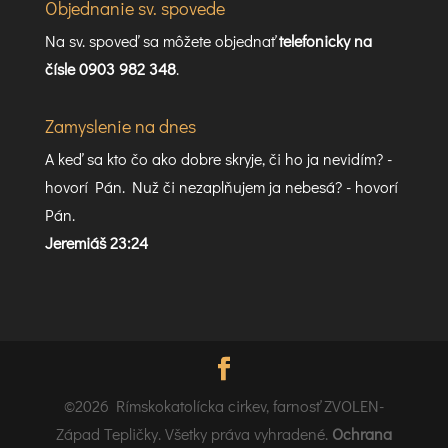
Objednanie sv. spovede
Na sv. spoveď sa môžete objednať
telefonicky na
čísle 0903 982 348
.
Zamyslenie na dnes
A keď sa kto čo ako dobre skryje, či ho ja nevidím? -
hovorí Pán. Nuž či nezaplňujem ja nebesá? - hovorí
Pán.
Jeremiáš 23:24
©2026 Rímskokatolícka cirkev, farnosť ZVOLEN-
Západ Tepličky. Všetky práva vyhradené.
Ochrana