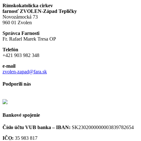
Rímskokatolícka cirkev
farnosť ZVOLEN-Západ Tepličky
Novozámocká 73
960 01 Zvolen
Správca Farnosti
Fr. Rafael Marek Tresa OP
Telefón
+421 903 982 348
e-mail
zvolen-zapad@fara.sk
Podporili nás
Bankové spojenie
Číslo účtu VUB banka –
IBAN:
SK2302000000003839782654
IČO:
35 983 817