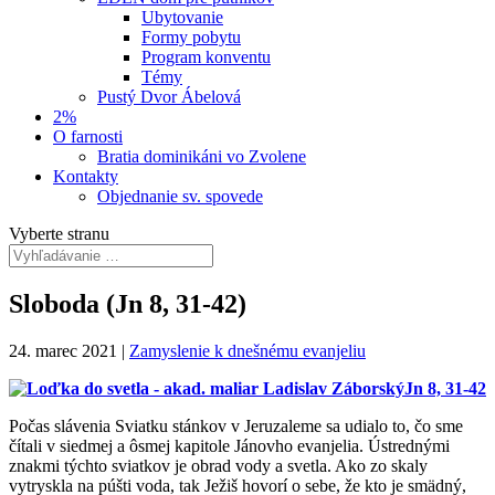
Ubytovanie
Formy pobytu
Program konventu
Témy
Pustý Dvor Ábelová
2%
O farnosti
Bratia dominikáni vo Zvolene
Kontakty
Objednanie sv. spovede
Vyberte stranu
Sloboda (Jn 8, 31-42)
24. marec 2021
|
Zamyslenie k dnešnému evanjeliu
Jn 8, 31-42
Počas slávenia Sviatku stánkov v Jeruzaleme sa udialo to, čo sme
čítali v siedmej a ôsmej kapitole Jánovho evanjelia. Ústrednými
znakmi týchto sviatkov je obrad vody a svetla. Ako zo skaly
vytryskla na púšti voda, tak Ježiš hovorí o sebe, že kto je smädný,