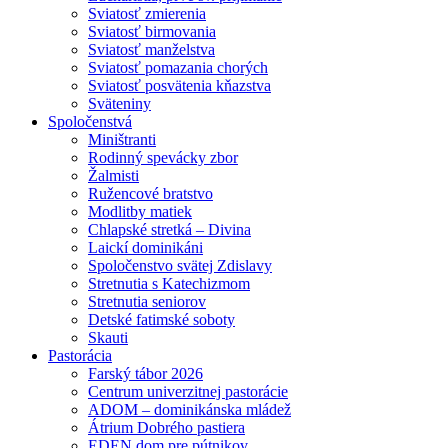
Sviatosť zmierenia
Sviatosť birmovania
Sviatosť manželstva
Sviatosť pomazania chorých
Sviatosť posvätenia kňazstva
Sväteniny
Spoločenstvá
Miništranti
Rodinný spevácky zbor
Žalmisti
Ružencové bratstvo
Modlitby matiek
Chlapské stretká – Divina
Laickí dominikáni
Spoločenstvo svätej Zdislavy
Stretnutia s Katechizmom
Stretnutia seniorov
Detské fatimské soboty
Skauti
Pastorácia
Farský tábor 2026
Centrum univerzitnej pastorácie
ADOM – dominikánska mládež
Átrium Dobrého pastiera
EDEN dom pre pútnikov