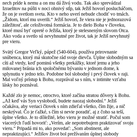
nech príde k nemu a on mu dá živú vodu. Tak ako sprevádzal
Izraelitov na púšti v noci ohnivý stĺp, tak Ježiš hovorí poslucháčom,
že on je svetlom sveta. Kto v neho uverí nebude chodiť vo tmách.
„Židom, ktorí mu uverili.“ Ježiš hovorí, že viera nie je jednorazová
záležitosť, ale celoživotná formácia. Je to dielo Boha v človeku,
ktoré musí byť opreté o Ježiša, ktorý je stelesneným slovom Otca.
Ako voda a svetlo sú nevyhnutné pre život, tak je Ježiš nevyhnutý
pre vieru.
Svätý Gregor Veľký, pápež (540-604), používa prirovnanie
snúbenca, ktorý má skutočne rád svoje dievča. Úplne slobodným sa
cíti až vtedy, keď pominú všetky prekážky, ktoré jemu a jeho
milovanej bránia ich spoločnému bývaniu v jednom dome, k
splynutiu v jedno telo. Podobne bol slobodný i prvý človek v raji.
Mal voľný prístup k Bohu, rozprával sa s ním, v intimite vzťahu
lásky ho poznával.
Každé zlo je nemoc, otroctvo, ktoré začína stratou dôvery k Bohu.
„Až keď vás Syn vyslobodí, budete naozaj slobodní.“ Ježiš
očakáva, aby veriaci človek s ním zdieľal všetko, čím žije, a nič
neskrýval. Čo je ťažké, s čím si nevie poradiť, aj z čoho sa teší,
úplne všetko. Je to dôležité, lebo vieru je možné stratiť. Počul som
viacerých ľudí hovoriť: „Verím, ale nepotrebujem praktizovať svoju
vieru.“ Pripadá mi to, ako povedať: „Som abstinent, ale
nepraktizujúci.“ Ježišov život bol prežívaním úplnej slobody