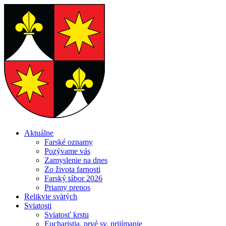
Aktuálne
Farské oznamy
Pozývame vás
Zamyslenie na dnes
Zo života farnosti
Farský tábor 2026
Priamy prenos
Relikvie svätých
Sviatosti
Sviatosť krstu
Eucharistia, prvé sv. prijímanie