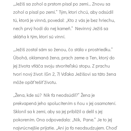
„Ježiš sa zohol a prstom písal po zemi… Znovu sa
zohol a písal po zemi.“ Tým, ktorí chcú, aby odsúdil
tú, ktorá je vinná, povedal: „Kto z vás je bez hriechu,
nech prvý hodí do nej kameň.“ Nevinný Ježiš sa
skláňa k tým, ktorí sú vinní.
„Ježiš zostal sám so ženou, čo stála v prostriedku.“
Úbohá, oklamaná žena, prach zeme a Ten, ktorý do
jej života vtláča svoju stvoriteľskú stopu. Z prachu
tvorí nový život. (Gn 2, 7) Vďaka Ježišovi sa táto žena
môže opäť tešiť životu.
„Žena, kde sú? Nik ťa neodsúdil?“ Žena je
prekvapená jeho spolucítením s ňou v jej osamotení.
Sklonil sa k zemi, aby sa jej priblížil a delil s jej
pokorením. Ona odpovedala: „Nik, Pane.“ Je to jej
najvrúcnejšie prijatie. „Ani ja ťa neodsudzujem. Choď