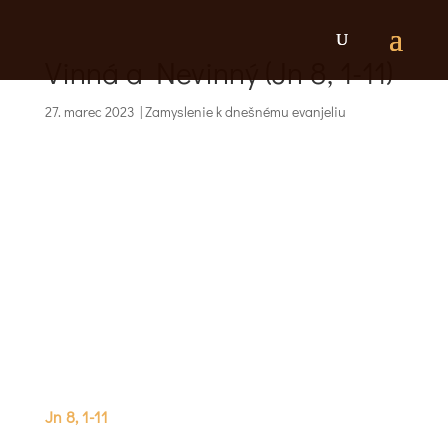
Vinná a Nevinný (Jn 8, 1-11)
27. marec 2023
|
Zamyslenie k dnešnému evanjeliu
Jn 8, 1-11