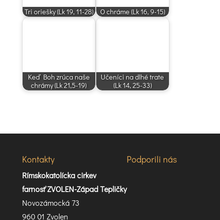
Tri oriešky (Lk 19, 11-28)
O chráme (Lk 16, 9-15)
Keď Boh zrúca naše
Učeníci na dlhé trate
chrámy (Lk 21,5-19)
(Lk 14, 25-33)
Kontakty
Podporili nás
Rímskokatolícka cirkev
farnosť ZVOLEN-Západ Tepličky
Novozámocká 73
960 01 Zvolen