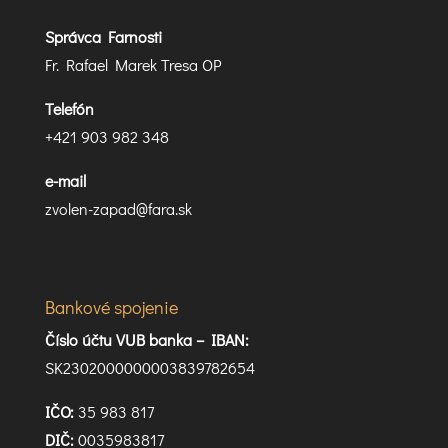
Správca Farnosti
Fr. Rafael Marek Tresa OP
Telefón
+421 903 982 348
e-mail
zvolen-zapad@fara.sk
Bankové spojenie
Číslo účtu VUB banka –
IBAN:
SK2302000000003839782654
IČO:
35 983 817
DIČ:
0035983817