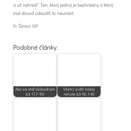
a už nehreš!“ Ten, ktorý jediný je bezhriešny a ktorý
mal dôvod odsúdiť, to neurobil.
Fr. Šimon OP
Podobné články:
Ako sa stať slobodným
Všetci svätí našej
(Lk 17,7-10)
rehole (Lk 16, 1-8)