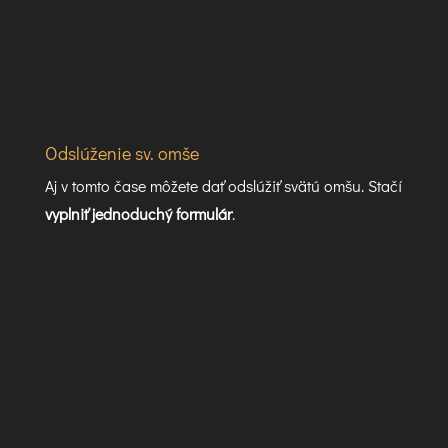
Odslúženie sv. omše
Aj v tomto čase môžete dať odslúžiť svätú omšu. Stačí
vyplniť jednoduchý formulár
.