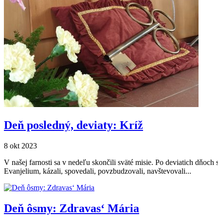
Deň posledný, deviaty: Kríž
8 okt 2023
V našej farnosti sa v nedeľu skončili sväté misie. Po deviatich dňoch 
Evanjelium, kázali, spovedali, povzbudzovali, navštevovali...
Deň ôsmy: Zdravas‘ Mária