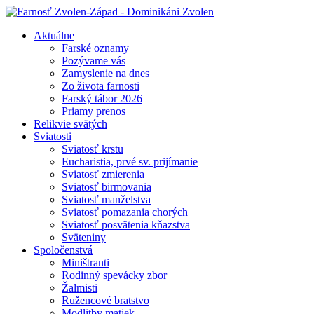
Aktuálne
Farské oznamy
Pozývame vás
Zamyslenie na dnes
Zo života farnosti
Farský tábor 2026
Priamy prenos
Relikvie svätých
Sviatosti
Sviatosť krstu
Eucharistia, prvé sv. prijímanie
Sviatosť zmierenia
Sviatosť birmovania
Sviatosť manželstva
Sviatosť pomazania chorých
Sviatosť posvätenia kňazstva
Sväteniny
Spoločenstvá
Miništranti
Rodinný spevácky zbor
Žalmisti
Ružencové bratstvo
Modlitby matiek