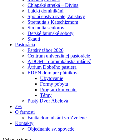
Chlapské stretká – Divina
Laickí dominikáni
Spoločenstvo svätej Zdislavy
Stretnutia s Katechizmom
Stretnutia seniorov
Detské fatimské soboty
Skauti
Pastorácia
Farský tábor 2026
Centrum univerzitnej pastorácie
ADOM – dominikánska mládež
Átrium Dobrého pastiera
EDEN dom pre pútnikov
Ubytovanie
Formy pobytu
Program konventu
Témy
Pustý Dvor Ábelová
2%
O farnosti
Bratia dominikáni vo Zvolene
Kontakty
Objednanie sv. spovede
Vyberte stranu