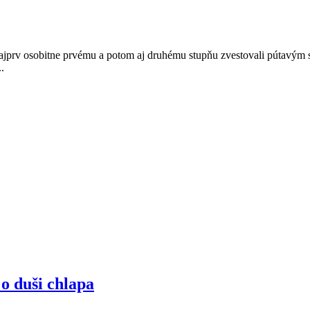
Najprv osobitne prvému a potom aj druhému stupňu zvestovali pútavým 
.
o duši chlapa