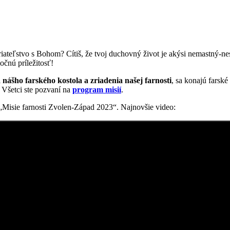
ateľstvo s Bohom? Cítiš, že tvoj duchovný život je akýsi nemastný-nesl
očnú príležitosť!
 nášho farského kostola a zriadenia našej farnosti
, sa konajú farské
. Všetci ste pozvaní na
program misií
.
 „Misie farnosti Zvolen-Západ 2023“. Najnovšie video: