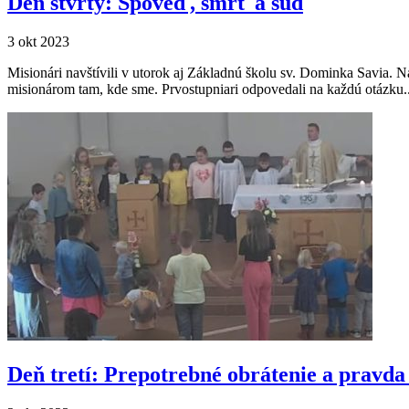
Deň štvrtý: Spoveď, smrť a súd
3 okt 2023
Misionári navštívili v utorok aj Základnú školu sv. Dominka Savia. 
misionárom tam, kde sme. Prvostupniari odpovedali na každú otázku..
Deň tretí: Prepotrebné obrátenie a pravda 