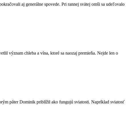
pokračovali aj generálne spovede. Pri rannej svätej omši sa udeľovalo
vetlil význam chleba a vína, ktoré sa naozaj premieňa. Nejde len o
ým páter Dominik priblížil ako fungujú sviatosti. Napríklad sviatosť