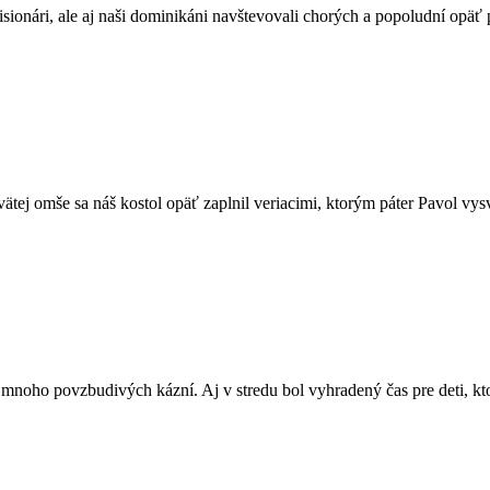
sionári, ale aj naši dominikáni navštevovali chorých a popoludní opäť 
vätej omše sa náš kostol opäť zaplnil veriacimi, ktorým páter Pavol vys
noho povzbudivých kázní. Aj v stredu bol vyhradený čas pre deti, ktor