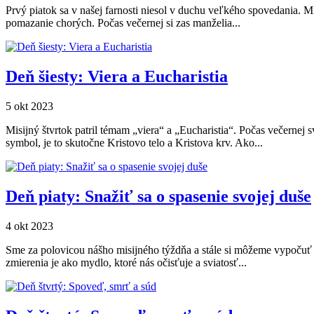
Prvý piatok sa v našej farnosti niesol v duchu veľkého spovedania. Mi
pomazanie chorých. Počas večernej si zas manželia...
Deň šiesty: Viera a Eucharistia
5 okt 2023
Misijný štvrtok patril témam „viera“ a „Eucharistia“. Počas večernej s
symbol, je to skutočne Kristovo telo a Kristova krv. Ako...
Deň piaty: Snažiť sa o spasenie svojej duše
4 okt 2023
Sme za polovicou nášho misijného týždňa a stále si môžeme vypočuť m
zmierenia je ako mydlo, ktoré nás očisťuje a sviatosť...