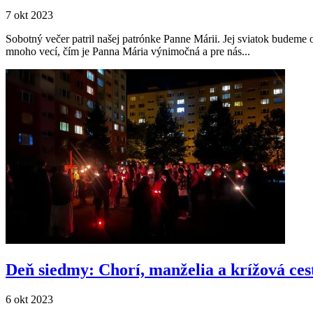
7 okt 2023
Sobotný večer patril našej patrónke Panne Márii. Jej sviatok budeme 
mnoho vecí, čím je Panna Mária výnimočná a pre nás...
Deň siedmy: Chorí, manželia a krížová cest
6 okt 2023