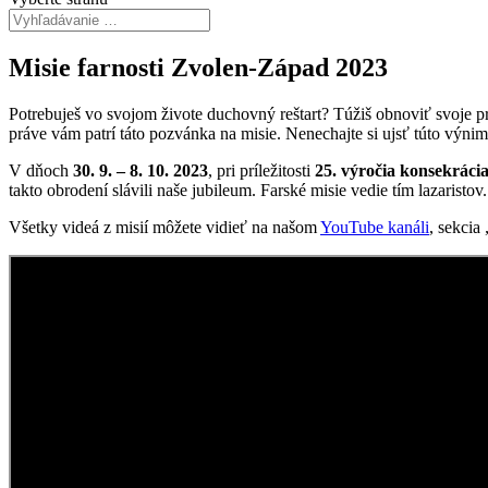
Misie farnosti Zvolen-Západ 2023
Potrebuješ vo svojom živote duchovný reštart? Túžiš obnoviť svoje pri
práve vám patrí táto pozvánka na misie. Nenechajte si ujsť túto výnim
V dňoch
30. 9. – 8. 10. 2023
, pri príležitosti
25. výročia konsekrácia
takto obrodení slávili naše jubileum. Farské misie vedie tím lazaristov
Všetky videá z misií môžete vidieť na našom
YouTube kanáli
, sekcia